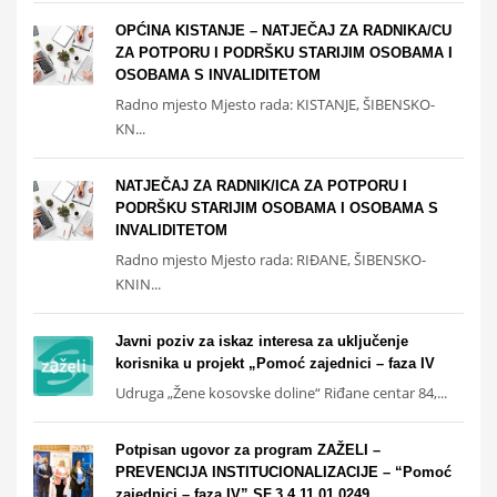
OPĆINA KISTANJE – NATJEČAJ ZA RADNIKA/CU
ZA POTPORU I PODRŠKU STARIJIM OSOBAMA I
OSOBAMA S INVALIDITETOM
Radno mjesto Mjesto rada: KISTANJE, ŠIBENSKO-
KN...
NATJEČAJ ZA RADNIK/ICA ZA POTPORU I
PODRŠKU STARIJIM OSOBAMA I OSOBAMA S
INVALIDITETOM
Radno mjesto Mjesto rada: RIĐANE, ŠIBENSKO-
KNIN...
Javni poziv za iskaz interesa za uključenje
korisnika u projekt „Pomoć zajednici – faza IV
Udruga „Žene kosovske doline“ Riđane centar 84,...
Potpisan ugovor za program ZAŽELI –
PREVENCIJA INSTITUCIONALIZACIJE – “Pomoć
zajednici – faza IV” SF.3.4.11.01.0249