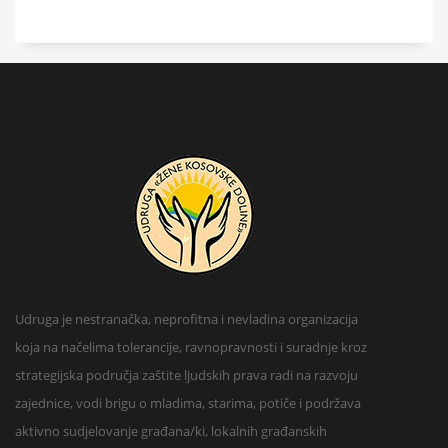
Udruga je nestranačka, neprofitna i nevladina organizacija
koja na načelima tolerancije, ravnopravnosti i suradnje kroz
strategijska područja zaštite ljudskih prava radi na razvoju
zajednice, vodi brigu o mladima, starima, potiče i podržava
aktivno sudjelovanje građana/ki, lokalnih građanskih