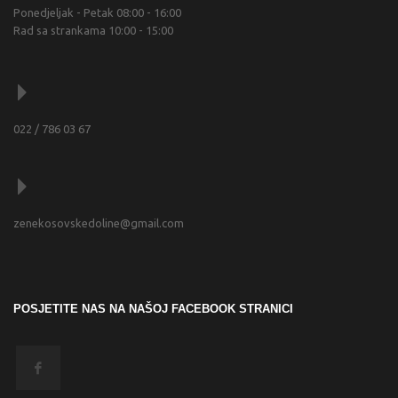
Ponedjeljak - Petak 08:00 - 16:00
Rad sa strankama 10:00 - 15:00
022 / 786 03 67
zenekosovskedoline@gmail.com
POSJETITE NAS NA NAŠOJ FACEBOOK STRANICI