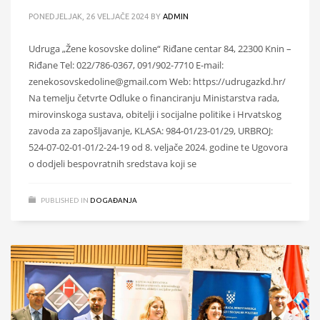
PONEDJELJAK, 26 VELJAČE 2024
BY
ADMIN
Udruga „Žene kosovske doline“ Riđane centar 84, 22300 Knin –
Riđane Tel: 022/786-0367, 091/902-7710 E-mail:
zenekosovskedoline@gmail.com Web: https://udrugazkd.hr/
Na temelju četvrte Odluke o financiranju Ministarstva rada,
mirovinskoga sustava, obitelji i socijalne politike i Hrvatskog
zavoda za zapošljavanje, KLASA: 984-01/23-01/29, URBROJ:
524-07-02-01-01/2-24-19 od 8. veljače 2024. godine te Ugovora
o dodjeli bespovratnih sredstava koji se
PUBLISHED IN
DOGAĐANJA