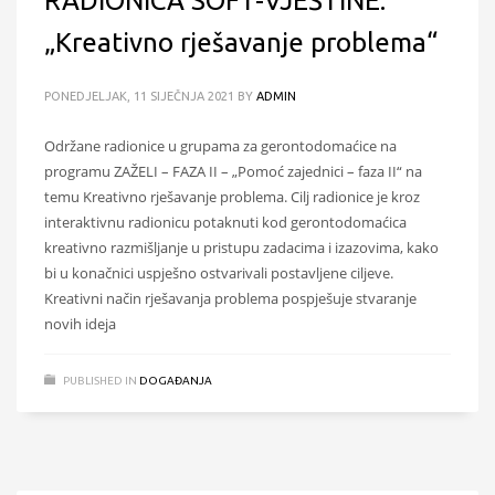
RADIONICA SOFT-VJEŠTINE:
„Kreativno rješavanje problema“
PONEDJELJAK, 11 SIJEČNJA 2021
BY
ADMIN
Održane radionice u grupama za gerontodomaćice na
programu ZAŽELI – FAZA II – „Pomoć zajednici – faza II“ na
temu Kreativno rješavanje problema. Cilj radionice je kroz
interaktivnu radionicu potaknuti kod gerontodomaćica
kreativno razmišljanje u pristupu zadacima i izazovima, kako
bi u konačnici uspješno ostvarivali postavljene ciljeve.
Kreativni način rješavanja problema pospješuje stvaranje
novih ideja
PUBLISHED IN
DOGAĐANJA