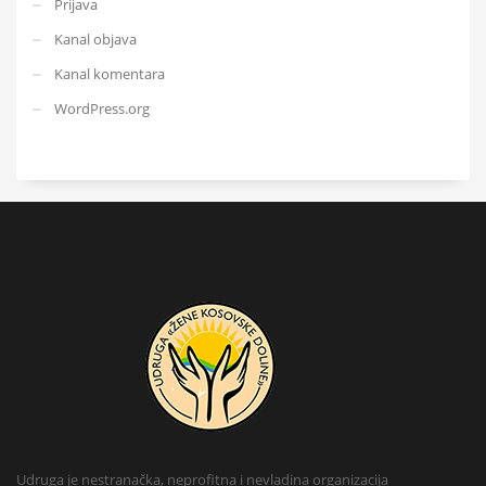
Prijava
Kanal objava
Kanal komentara
WordPress.org
Udruga je nestranačka, neprofitna i nevladina organizacija