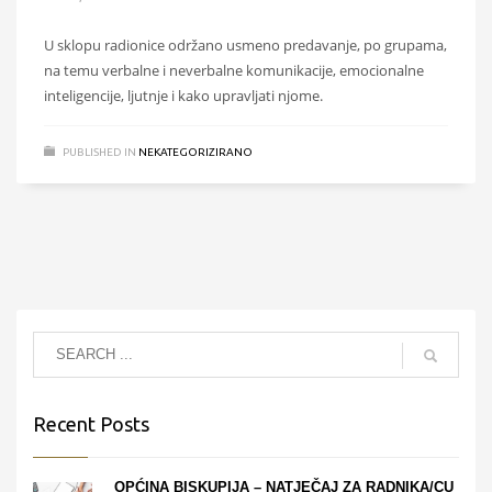
PETAK, 05 OŽUJKA 2021
BY
ADMIN
U sklopu radionice održano usmeno predavanje, po grupama,
na temu verbalne i neverbalne komunikacije, emocionalne
inteligencije, ljutnje i kako upravljati njome.
PUBLISHED IN
NEKATEGORIZIRANO
Recent Posts
OPĆINA BISKUPIJA – NATJEČAJ ZA RADNIKA/CU