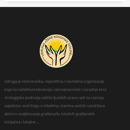
Udruga je nestranačka, neprofitna i nevladina organizacija
koja na načelima tolerancije, ravnopravnosti i suradnje kroz
strategijska područja zaštite ljudskih prava radi na razvoju
zajednice, vodi brigu o mladima, starima, potiče i podržava
aktivno sudjelovanje građana/ki, lokalnih građanskih
inicijativa i lokalne ...