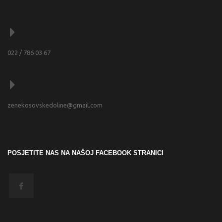
022 / 786 03 67
zenekosovskedoline@gmail.com
POSJETITE NAS NA NAŠOJ FACEBOOK STRANICI