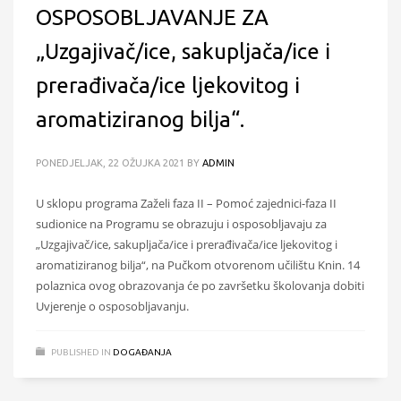
OSPOSOBLJAVANJE ZA
„Uzgajivač/ice, sakupljača/ice i
prerađivača/ice ljekovitog i
aromatiziranog bilja“.
PONEDJELJAK, 22 OŽUJKA 2021
BY
ADMIN
U sklopu programa Zaželi faza II – Pomoć zajednici-faza II
sudionice na Programu se obrazuju i osposobljavaju za
„Uzgajivač/ice, sakupljača/ice i prerađivača/ice ljekovitog i
aromatiziranog bilja“, na Pučkom otvorenom učilištu Knin. 14
polaznica ovog obrazovanja će po završetku školovanja dobiti
Uvjerenje o osposobljavanju.
PUBLISHED IN
DOGAĐANJA